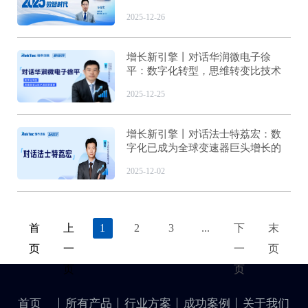
化引领企业破局新征程
2025-12-26
增长新引擎丨对话华润微电子徐
平：数字化转型，思维转变比技术
堆砌更重要
2025-12-25
增长新引擎丨对话法士特荔宏：数
字化已成为全球变速器巨头增长的
核心引擎
2025-12-02
首
上
1
2
3
...
下
末
页
一
一
页
页
页
首页
所有产品
行业方案
成功案例
关于我们