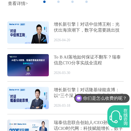
查看详情>
增长新引擎丨对话中信博王刚：光
伏出海浪潮下，数字化需要跳出技
术看业务，围绕价值做管控
2026-04-20
To B AI落地如何保证不翻车？瑞泰
信息CTO分享实战全流程
2026-03-30
增长新引擎丨对话隆基绿能袁博：
以“三个深入”为支点，数字化如何撬
你们是怎么收费的呢？
动32GW分布式市场
2026-03-18
瑞泰信息联合创始人/CEO孙海东对
话CIO时代网：科技赋能增长，数字