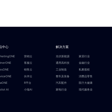
品中心
解决方案
rketingONE
营销云
光伏新能源
家居行业
rtnerONE
客服云
通用高科技
金融行业
lesONE
销售云
工业制造
私募股权
rviceONE
伙伴云
整车及装备
消费品零售
taONE
R平台
汽车配件
医疗大健康
ilot AI
小瑞AI
家电行业
现代服务业