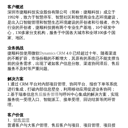
客户概述
深圳市捷顺科技实业股份有限公司（简称：捷顺科技）成立于
1992
年，致力于智慧停车、智慧社区和智慧商业生态环境建设，
是出入口智能管理和智慧生态环境建设的开创者和引领者。作为
行业的开创者，捷顺科技拥有两个专业生产基地，10个研发中
心，130多家分支机构，服务于中国各大城市和全球100多个国
家、地区。
业务挑战
捷顺科技使用微软
Dynamics CRM
4.0
已经超过十年。随着渠道
的不断扩容，市场份额的不断增大，其原有的系统已不能支撑当
前的业务需求，出现了诸如客户信息分散、渠道协同滞后、售后
服务不及时等严重问题。
解决方案
1.
通过 CRM 平台对内部项目管理、协同平台、报价下单等系统
进行集成，打破内部信息壁垒，利用移动应用促进业务协同；
2.
基于瑞泰信息
售后服务管理
与呼叫中心集成的解决方案，实现
服务统一受理入口、智能派工、接单受理、回访结算等闭环管
理。
客户价值
1、
销售管理
普通客户与大客户管理、售后客户与项目、项目管理、项目授