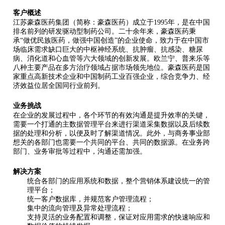
客户概述
江苏豪森医药
集团（简称：豪森医药）成立于1995年，是在中国
排名前列的研发驱动型制药公司。二十余年来，豪森医药秉
承“做优民族医药，做强中国创造”的企业使命，致力于在中国市
场临床需求缺口巨大的中枢神经系统、抗肿瘤、抗感染、糖尿
病、消化道和心血管
等六大领域的创新发展。欧兰宁、普来乐等
八种主要产品在多方治疗领域占据市场领先地位。豪森医药是国
家重点高新技术企业和中国制药工业百强企业，综合竞争力、经
济效益位居全国同行业前列。
业务挑战
在企业的发展过程中，各个环节的有效沟通是提升效率的关键，
需要一个打通的主数据管理平台来进行渠道采集数据以及后续数
据的处理和分析，以便及时了解渠道情况。此外，与商务事业部
想关的各部门也需要一个共同的平台、共同的数据源。在业务跨
部门、业务审批等过程中，沟通还需加强。
解决方案
统合各部门的应用系统和数据，整个营销体系建设统一的管
理平台；
统一客户数据库，并规范客户管理流程；
集中的流向管理及异常处理流程；
支持灵活的业务配置和调整，保证对应用需求的快速响应和